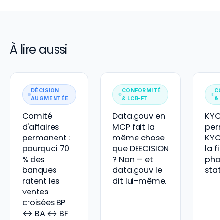
À lire aussi
DÉCISION
CONFORMITÉ
C
AUGMENTÉE
& LCB-FT
&
Comité
Data.gouv en
KY
d'affaires
MCP fait la
per
permanent :
même chose
KYC
pourquoi 70
que DEECISION
la f
% des
? Non — et
pho
banques
data.gouv le
sta
ratent les
dit lui-même.
ventes
croisées BP
↔ BA ↔ BF