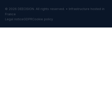
©
2026
DEECISION.
All rights reserved. • Infrastructure hosted in
France
Legal notice
GDPR
Cookie policy